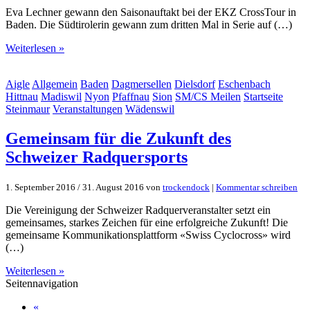
Eva Lechner gewann den Saisonauftakt bei der EKZ CrossTour in
Baden. Die Südtirolerin gewann zum dritten Mal in Serie auf (…)
Weiterlesen »
Aigle
Allgemein
Baden
Dagmersellen
Dielsdorf
Eschenbach
Hittnau
Madiswil
Nyon
Pfaffnau
Sion
SM/CS Meilen
Startseite
Steinmaur
Veranstaltungen
Wädenswil
Gemeinsam für die Zukunft des
Schweizer Radquersports
1. September 2016
/
31. August 2016
von
trockendock
|
Kommentar schreiben
Die Vereinigung der Schweizer Radquerveranstalter setzt ein
gemeinsames, starkes Zeichen für eine erfolgreiche Zukunft! Die
gemeinsame Kommunikationsplattform «Swiss Cyclocross» wird
(…)
Weiterlesen »
Seitennavigation
«