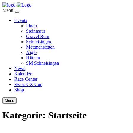
Menü
Events
Illnau
Steinmaur
Gravel Bern
Schneisingen
Mettmenstetten
Aigle
Hittnau
SM Schneisingen
News
Kalender
Race Center
Swiss CX Cup
Shop
Menu
Kategorie:
Startseite