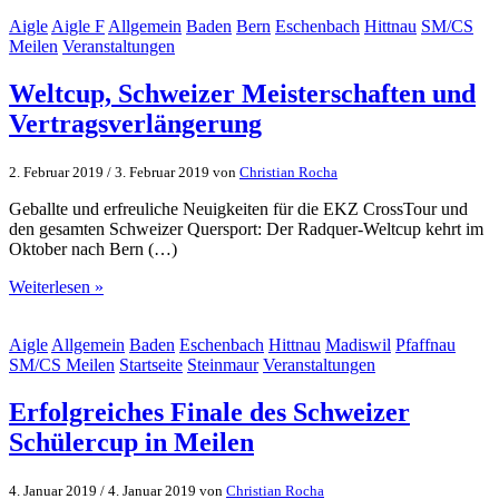
Aigle
Aigle F
Allgemein
Baden
Bern
Eschenbach
Hittnau
SM/CS
Meilen
Veranstaltungen
Weltcup, Schweizer Meisterschaften und
Vertragsverlängerung
2. Februar 2019
/
3. Februar 2019
von
Christian Rocha
Geballte und erfreuliche Neuigkeiten für die EKZ CrossTour und
den gesamten Schweizer Quersport: Der Radquer-Weltcup kehrt im
Oktober nach Bern (…)
Weiterlesen »
Aigle
Allgemein
Baden
Eschenbach
Hittnau
Madiswil
Pfaffnau
SM/CS Meilen
Startseite
Steinmaur
Veranstaltungen
Erfolgreiches Finale des Schweizer
Schülercup in Meilen
4. Januar 2019
/
4. Januar 2019
von
Christian Rocha