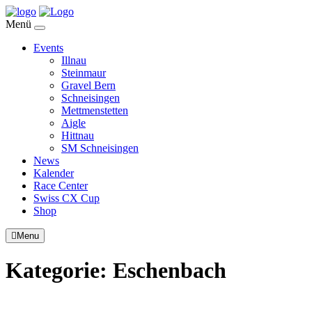
Menü
Events
Illnau
Steinmaur
Gravel Bern
Schneisingen
Mettmenstetten
Aigle
Hittnau
SM Schneisingen
News
Kalender
Race Center
Swiss CX Cup
Shop
Menu
Kategorie:
Eschenbach