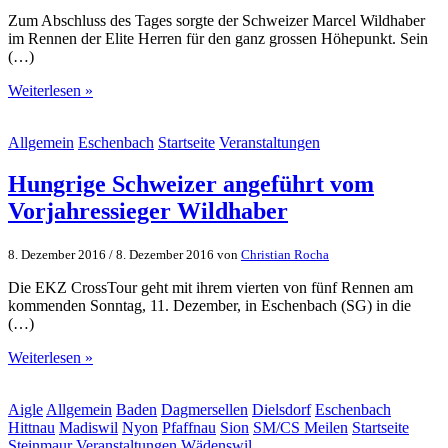
Zum Abschluss des Tages sorgte der Schweizer Marcel Wildhaber
im Rennen der Elite Herren für den ganz grossen Höhepunkt. Sein
(…)
Weiterlesen »
Allgemein
Eschenbach
Startseite
Veranstaltungen
Hungrige Schweizer angeführt vom
Vorjahressieger Wildhaber
8. Dezember 2016
/
8. Dezember 2016
von
Christian Rocha
Die EKZ CrossTour geht mit ihrem vierten von fünf Rennen am
kommenden Sonntag, 11. Dezember, in Eschenbach (SG) in die
(…)
Weiterlesen »
Aigle
Allgemein
Baden
Dagmersellen
Dielsdorf
Eschenbach
Hittnau
Madiswil
Nyon
Pfaffnau
Sion
SM/CS Meilen
Startseite
Steinmaur
Veranstaltungen
Wädenswil