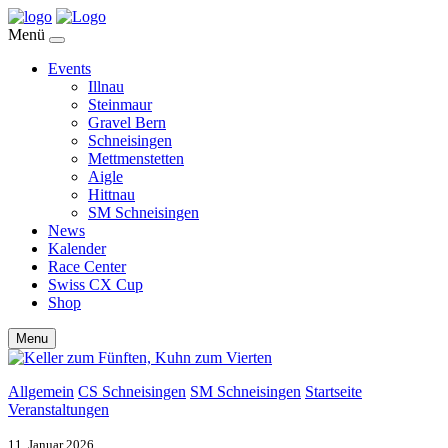
Menü
Events
Illnau
Steinmaur
Gravel Bern
Schneisingen
Mettmenstetten
Aigle
Hittnau
SM Schneisingen
News
Kalender
Race Center
Swiss CX Cup
Shop
Menu
Allgemein
CS Schneisingen
SM Schneisingen
Startseite
Veranstaltungen
11. Januar 2026