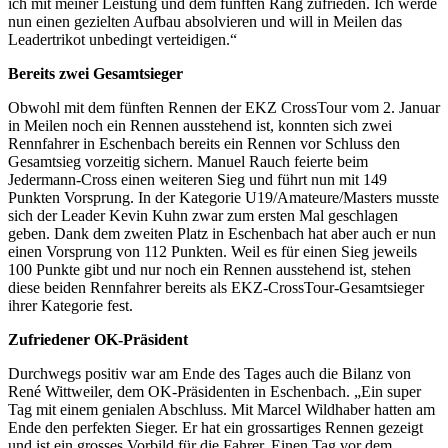
ich mit meiner Leistung und dem fünften Rang zufrieden. Ich werde
nun einen gezielten Aufbau absolvieren und will in Meilen das
Leadertrikot unbedingt verteidigen.“
Bereits zwei Gesamtsieger
Obwohl mit dem fünften Rennen der EKZ CrossTour vom 2. Januar
in Meilen noch ein Rennen ausstehend ist, konnten sich zwei
Rennfahrer in Eschenbach bereits ein Rennen vor Schluss den
Gesamtsieg vorzeitig sichern. Manuel Rauch feierte beim
Jedermann-Cross einen weiteren Sieg und führt nun mit 149
Punkten Vorsprung. In der Kategorie U19/Amateure/Masters musste
sich der Leader Kevin Kuhn zwar zum ersten Mal geschlagen
geben. Dank dem zweiten Platz in Eschenbach hat aber auch er nun
einen Vorsprung von 112 Punkten. Weil es für einen Sieg jeweils
100 Punkte gibt und nur noch ein Rennen ausstehend ist, stehen
diese beiden Rennfahrer bereits als EKZ-CrossTour-Gesamtsieger
ihrer Kategorie fest.
Zufriedener OK-Präsident
Durchwegs positiv war am Ende des Tages auch die Bilanz von
René Wittweiler, dem OK-Präsidenten in Eschenbach. „Ein super
Tag mit einem genialen Abschluss. Mit Marcel Wildhaber hatten am
Ende den perfekten Sieger. Er hat ein grossartiges Rennen gezeigt
und ist ein grosses Vorbild für die Fahrer. Einen Tag vor dem