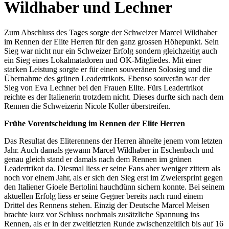
Wildhaber und Lechner
Zum Abschluss des Tages sorgte der Schweizer Marcel Wildhaber
im Rennen der Elite Herren für den ganz grossen Höhepunkt. Sein
Sieg war nicht nur ein Schweizer Erfolg sondern gleichzeitig auch
ein Sieg eines Lokalmatadoren und OK-Mitgliedes. Mit einer
starken Leistung sorgte er für einen souveränen Solosieg und die
Übernahme des grünen Leadertrikots. Ebenso souverän war der
Sieg von Eva Lechner bei den Frauen Elite. Fürs Leadertrikot
reichte es der Italienerin trotzdem nicht. Dieses durfte sich nach dem
Rennen die Schweizerin Nicole Koller überstreifen.
Frühe Vorentscheidung im Rennen der Elite Herren
Das Resultat des Eliterennens der Herren ähnelte jenem vom letzten
Jahr. Auch damals gewann Marcel Wildhaber in Eschenbach und
genau gleich stand er damals nach dem Rennen im grünen
Leadertrikot da. Diesmal liess er seine Fans aber weniger zittern als
noch vor einem Jahr, als er sich den Sieg erst im Zweiersprint gegen
den Italiener Gioele Bertolini hauchdünn sichern konnte. Bei seinem
aktuellen Erfolg liess er seine Gegner bereits nach rund einem
Drittel des Rennens stehen. Einzig der Deutsche Marcel Meisen
brachte kurz vor Schluss nochmals zusätzliche Spannung ins
Rennen, als er in der zweitletzten Runde zwischenzeitlich bis auf 16