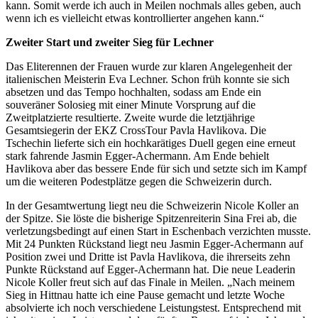
kann. Somit werde ich auch in Meilen nochmals alles geben, auch
wenn ich es vielleicht etwas kontrollierter angehen kann.“
Zweiter Start und zweiter Sieg für Lechner
Das Eliterennen der Frauen wurde zur klaren Angelegenheit der
italienischen Meisterin Eva Lechner. Schon früh konnte sie sich
absetzen und das Tempo hochhalten, sodass am Ende ein
souveräner Solosieg mit einer Minute Vorsprung auf die
Zweitplatzierte resultierte. Zweite wurde die letztjährige
Gesamtsiegerin der EKZ CrossTour Pavla Havlikova. Die
Tschechin lieferte sich ein hochkarätiges Duell gegen eine erneut
stark fahrende Jasmin Egger-Achermann. Am Ende behielt
Havlikova aber das bessere Ende für sich und setzte sich im Kampf
um die weiteren Podestplätze gegen die Schweizerin durch.
In der Gesamtwertung liegt neu die Schweizerin Nicole Koller an
der Spitze. Sie löste die bisherige Spitzenreiterin Sina Frei ab, die
verletzungsbedingt auf einen Start in Eschenbach verzichten musste.
Mit 24 Punkten Rückstand liegt neu Jasmin Egger-Achermann auf
Position zwei und Dritte ist Pavla Havlikova, die ihrerseits zehn
Punkte Rückstand auf Egger-Achermann hat. Die neue Leaderin
Nicole Koller freut sich auf das Finale in Meilen. „Nach meinem
Sieg in Hittnau hatte ich eine Pause gemacht und letzte Woche
absolvierte ich noch verschiedene Leistungstest. Entsprechend mit