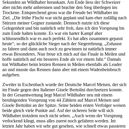
Sekunden an Wildhaber herankam. Am Ende liess der Schweizer
aber nichts mehr anbrennen und brachte den Sieg überlegen ins
Trockene. Entsprechend gross war die Freude bei Wildhaber im
Ziel. „Die frühe Flucht war nicht geplant und kam eher zufällig nach
Stürzen meiner Gegner zustande. Dennoch nutzte ich diese
Gelegenheit und bin natürlich sehr froh, dass ich den Vorsprung bis
zum Ende halten konnte. Es war ein harter Kampf aber
schlussendlich war es auch perfekt. Es hat alles zusammen gepasst
heute“, so der glückliche Sieger nach der Siegerehrung. „Zuhause
zu fahren und dann auch noch zu gewinnen ist natürlich immer
etwas Besonderes. Nun freue ich mich auf das Finale in Meilen und
hoffe natürlich auf ein besseres Ende als vor einem Jahr.“ Damals
trat Wildhaber beim letzten Rennen in Meilen ebenfalls als Leader
an und musste das Rennen dann aber mit einem Wadenbeinbruch
aufgeben.
Zweiter in Eschenbach wurde der Deutsche Marcel Meisen, der sich
im Finale gegen den Italiener Gioele Bertolini durchsetzen konnte.
In der Gesamtwertung liegt Marcel Wildhaber neu mit einem
beruhigenden Vorsprung von 44 Zählern auf Marcel Meisen und
Gioele Bertolini an der Spitze. Seine beiden ersten Verfolger weisen
beide gleich viele Punkte auf. Auf der sicheren Seite will sich
Wildhaber trotzdem noch nicht sehen. „Auch wenn der Vorsprung
verlockend klingt, muss alles zuerst noch gefahren werden. Im
letzten Jahr haben wir sehr gut gesehen, wie schnell etwas passieren