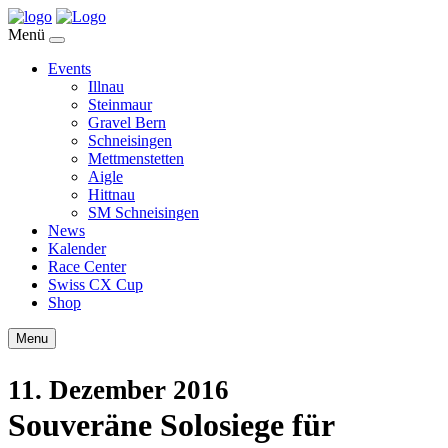
Menü
Events
Illnau
Steinmaur
Gravel Bern
Schneisingen
Mettmenstetten
Aigle
Hittnau
SM Schneisingen
News
Kalender
Race Center
Swiss CX Cup
Shop
Menu
11. Dezember 2016
Souveräne Solosiege für