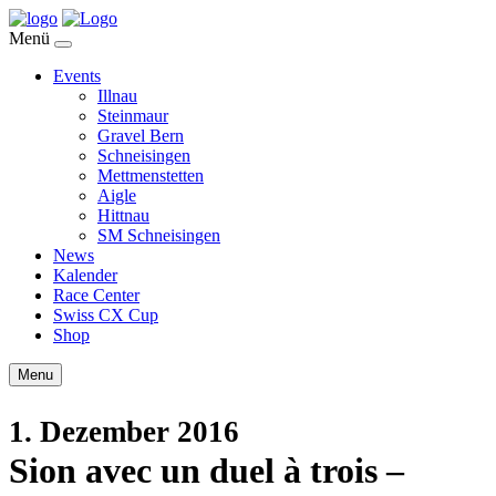
Menü
Events
Illnau
Steinmaur
Gravel Bern
Schneisingen
Mettmenstetten
Aigle
Hittnau
SM Schneisingen
News
Kalender
Race Center
Swiss CX Cup
Shop
Menu
1. Dezember 2016
Sion avec un duel à trois –