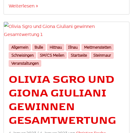
Weiterlesen »
Allgemein
Bulle
Hittnau
Illnau
Mettmenstetten
Schneisingen
SM/CS Meilen
Startseite
Steinmaur
Veranstaltungen
OLIVIA SGRO UND
GIONA GIULIANI
GEWINNEN
GESAMTWERTUNG
4. Januar 2023
/
4. Januar 2023
von
Christian Rocha