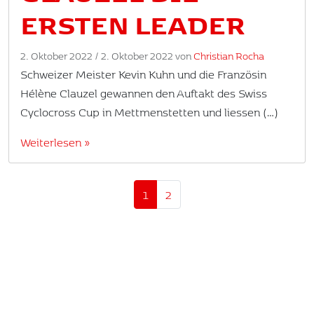
ERSTEN LEADER
2. Oktober 2022
/
2. Oktober 2022
von
Christian Rocha
Schweizer Meister Kevin Kuhn und die Französin
Hélène Clauzel gewannen den Auftakt des Swiss
Cyclocross Cup in Mettmenstetten und liessen (…)
Weiterlesen »
Seitennavigation
Aktuelle Seite
Seite
1
2