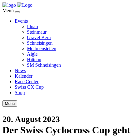
Menü
Events
Illnau
Steinmaur
Gravel Bern
Schneisingen
Mettmenstetten
Aigle
Hittnau
SM Schneisingen
News
Kalender
Race Center
Swiss CX Cup
Shop
Menu
20. August 2023
Der Swiss Cyclocross Cup geht