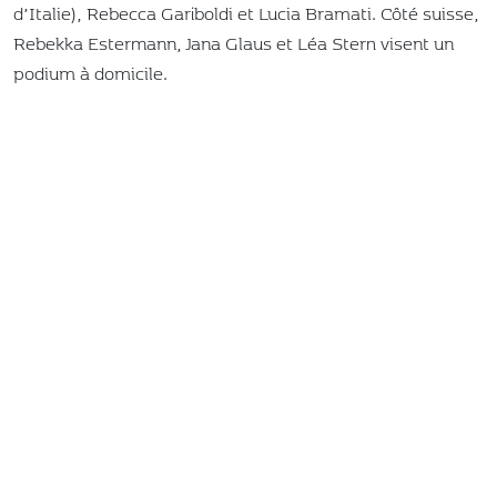
d’Italie), Rebecca Gariboldi et Lucia Bramati. Côté suisse,
Rebekka Estermann, Jana Glaus et Léa Stern visent un
podium à domicile.
Chez les hommes, le coureur à battre portera le maillot
rouge de leader : Théo Thomas s’est imposé à
Mettmenstetten et a confirmé sa forme avec une nouvelle
victoire internationale à Langres (FRA). Si les Suisses
Loris Rouiller et Lars Sommer reviennent de blessures et
maladies, le Fribourgeois Nicolas Bard, troisième à
Mettmenstetten, abordera la course d’Aigle – la seule
manche internationale en Suisse romande – avec une
grande motivation. Le meilleur Suisse au classement
général est actuellement Adrian Betschart, cinquième.
Des pelotons fournis et très internationaux
L’engouement est réel : plus de 300 coureuses et