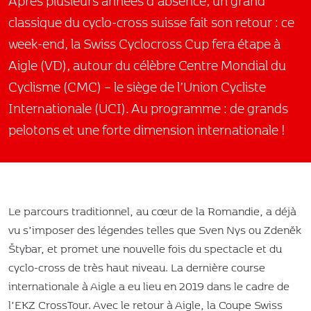
Après plusieurs années d’absence, un grand
classique du cyclo-cross suisse fait son retour : ce
week-end, la Swiss Cyclocross Cup fera étape à
Aigle (VD), autour du célèbre Centre Mondial du
Cyclisme (CMC) – le siège de l’Union Cycliste
Internationale (UCI). Au programme : de grands
pelotons et une forte dimension internationale !
Le parcours traditionnel, au cœur de la Romandie, a déjà
vu s’imposer des légendes telles que Sven Nys ou Zdeněk
Štybar, et promet une nouvelle fois du spectacle et du
cyclo-cross de très haut niveau. La dernière course
internationale à Aigle a eu lieu en 2019 dans le cadre de
l’EKZ CrossTour. Avec le retour à Aigle, la Coupe Swiss