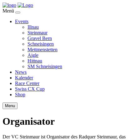
Menü
Events
Illnau
Steinmaur
Gravel Bern
Schneisingen
Mettmenstetten
Aigle
Hittnau
SM Schneisingen
News
Kalender
Race Center
Swiss CX Cup
Shop
Menu
Organisator
Der VC Steinmaur ist Organisator des Radquer Steinmaur, das