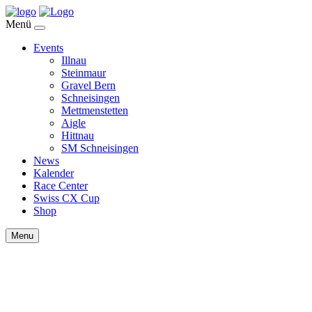
Menü
Events
Illnau
Steinmaur
Gravel Bern
Schneisingen
Mettmenstetten
Aigle
Hittnau
SM Schneisingen
News
Kalender
Race Center
Swiss CX Cup
Shop
Menu