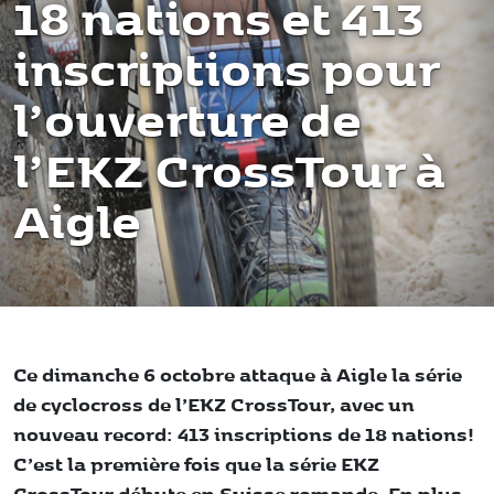
18 nations et 413
inscriptions pour
l’ouverture de
l’EKZ CrossTour à
Aigle
Ce dimanche 6 octobre attaque à Aigle la série
de cyclocross de l’EKZ CrossTour, avec un
nouveau record: 413 inscriptions de 18 nations!
C’est la première fois que la série EKZ
CrossTour débute en Suisse romande. En plus