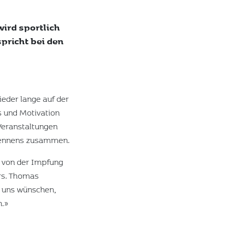
ird sportlich
pricht bei den
eder lange auf der
us und Motivation
 Veranstaltungen
 Rennens zusammen.
d von der Impfung
ers. Thomas
es uns wünschen,
n.»