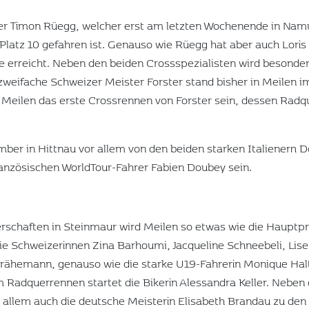
rer Timon Rüegg, welcher erst am letzten Wochenende in Namu
latz 10 gefahren ist. Genauso wie Rüegg hat aber auch Loris R
e erreicht. Neben den beiden Crossspezialisten wird besonders
 zweifache Schweizer Meister Forster stand bisher in Meilen
 Meilen das erste Crossrennen von Forster sein, dessen Radq
er in Hittnau vor allem von den beiden starken Italienern Do
ranzösischen WorldTour-Fahrer Fabien Doubey sein.
schaften in Steinmaur wird Meilen so etwas wie die Hauptpr
e Schweizerinnen Zina Barhoumi, Jacqueline Schneebeli, Lise
rähemann, genauso wie die starke U19-Fahrerin Monique Hal
m Radquerrennen startet die Bikerin Alessandra Keller. Neben
or allem auch die deutsche Meisterin Elisabeth Brandau zu den 