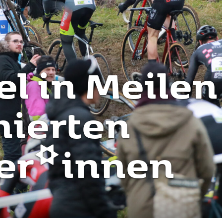
l in Meilen
nierten
er*innen