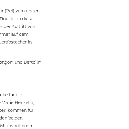
r (Bel) zum ersten
ouiller in dieser
 der Auftritt von
 immer auf dem
uerabstecher in
rigoni und Bertolini
obe für die
-Marie Henzelin,
ter, kommen für
 den beiden
Mitfavoritinnen.