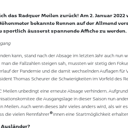
ch das Radquer Meilen zurück! Am 2. Januar 2022 w
le Höhenmeter bekannte Rennen auf der Allmend vers
 sportlich äusserst spannende Affiche zu werden.
ggang
den kann, stand nach der Absage im letzten Jahr auch nun wi
ls man die Fallzahlen steigen sah, mussten wir stetig den Fok
Verlauf der Pandemie und die damit wechselnden Auflagen für
äsident Thomas Scheurer die Schwierigkeiten im Vorfeld des
 Meilen unbedingt eine erneute Absage verhindern. Aufgrun
ganisationskomitee die Ausgangslage in dieser Saison nun and
in Meilen. Auch wenn dieses Jahr vieles anders wird, als wir 
dass die vielen Rennfahrer*innen eine Startmöglichkeit erhalte
n Ausländer?