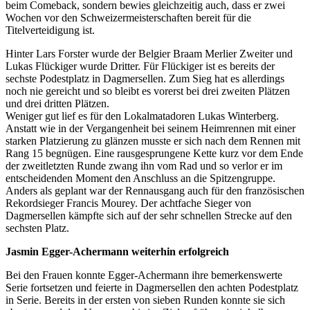
beim Comeback, sondern bewies gleichzeitig auch, dass er zwei
Wochen vor den Schweizermeisterschaften bereit für die
Titelverteidigung ist.
Hinter Lars Forster wurde der Belgier Braam Merlier Zweiter und
Lukas Flückiger wurde Dritter. Für Flückiger ist es bereits der
sechste Podestplatz in Dagmersellen. Zum Sieg hat es allerdings
noch nie gereicht und so bleibt es vorerst bei drei zweiten Plätzen
und drei dritten Plätzen.
Weniger gut lief es für den Lokalmatadoren Lukas Winterberg.
Anstatt wie in der Vergangenheit bei seinem Heimrennen mit einer
starken Platzierung zu glänzen musste er sich nach dem Rennen mit
Rang 15 begnügen. Eine rausgesprungene Kette kurz vor dem Ende
der zweitletzten Runde zwang ihn vom Rad und so verlor er im
entscheidenden Moment den Anschluss an die Spitzengruppe.
Anders als geplant war der Rennausgang auch für den französischen
Rekordsieger Francis Mourey. Der achtfache Sieger von
Dagmersellen kämpfte sich auf der sehr schnellen Strecke auf den
sechsten Platz.
Jasmin Egger-Achermann weiterhin erfolgreich
Bei den Frauen konnte Egger-Achermann ihre bemerkenswerte
Serie fortsetzen und feierte in Dagmersellen den achten Podestplatz
in Serie. Bereits in der ersten von sieben Runden konnte sie sich