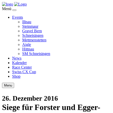
Menü
Events
Illnau
Steinmaur
Gravel Bern
Schneisingen
Mettmenstetten
Aigle
Hittnau
SM Schneisingen
News
Kalender
Race Center
Swiss CX Cup
Shop
Menu
26. Dezember 2016
Siege für Forster und Egger-