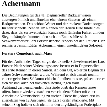
Achermann
Die Bedingungen für das 41. Dagmerseller Radquer waren
aussergewöhnlich und ähnelten eher einem Strassen- als einem
Radquerrennen. Das schöne Wetter und der trockene Boden sorgten
für sehr schnelle Rennen. Im Rennen der Herren Elite führte dies
dazu, dass bis zur zweitletzten Runde noch fünfzehn Fahrer um den
Sieg mitkämpfen konnten, den sich am Ende schliesslich
Schweizermeister Lars Forster sicherte. Anders bei den Frauen: Hier
realisierte Jasmin Egger-Achermann einen ungefährdeten Solosieg.
Forsters Comeback nach Mass
Für den Auftritt des Tages sorgte der aktuelle Schweizermeister Lars
Forster. Nach seiner Verletzungspause bestritt er in Dagmersellen
das erste Rennen in dieser Saison. An dem Ort, wo er zu Beginn des
Jahres Schweizermeister wurde. Während er sich damals noch in
einer regelrechten Schlammschlacht abmühen musste, präsentierte er
sich diesmal auch bei trockenen Bedingungen stark.
Aufgrund der herrschenden Umstände blieb das Rennen lange
offen. Immer wieder versuchten verschiedene Fahrer mit einer
Attacke die Vorentscheidung zu suchen. Diese fiel jedoch erst im
allerletzten von 12 Anstiegen, als Lars Forster attackierte. Mit
seinem Sieg holte er sich nicht nur den angekündigten Podestplatz