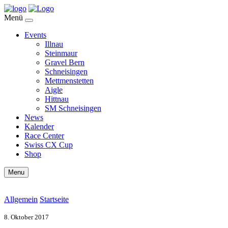
Menü
Events
Illnau
Steinmaur
Gravel Bern
Schneisingen
Mettmenstetten
Aigle
Hittnau
SM Schneisingen
News
Kalender
Race Center
Swiss CX Cup
Shop
Menu
Allgemein
Startseite
8. Oktober 2017