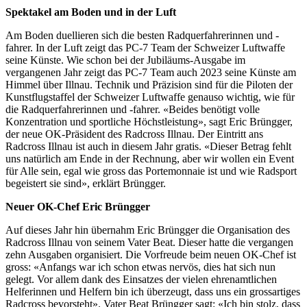
Spektakel am Boden und in der Luft
Am Boden duellieren sich die besten Radquerfahrerinnen und -
fahrer. In der Luft zeigt das PC-7 Team der Schweizer Luftwaffe
seine Künste. Wie schon bei der Jubiläums-Ausgabe im
vergangenen Jahr zeigt das PC-7 Team auch 2023 seine Künste am
Himmel über Illnau. Technik und Präzision sind für die Piloten der
Kunstflugstaffel der Schweizer Luftwaffe genauso wichtig, wie für
die Radquerfahrerinnen und -fahrer. «Beides benötigt volle
Konzentration und sportliche Höchstleistung», sagt Eric Brüngger,
der neue OK-Präsident des Radcross Illnau. Der Eintritt ans
Radcross Illnau ist auch in diesem Jahr gratis. «Dieser Betrag fehlt
uns natürlich am Ende in der Rechnung, aber wir wollen ein Event
für Alle sein, egal wie gross das Portemonnaie ist und wie Radsport
begeistert sie sind», erklärt Brüngger.
Neuer OK-Chef Eric Brüngger
Auf dieses Jahr hin übernahm Eric Brüngger die Organisation des
Radcross Illnau von seinem Vater Beat. Dieser hatte die vergangen
zehn Ausgaben organisiert. Die Vorfreude beim neuen OK-Chef ist
gross: «Anfangs war ich schon etwas nervös, dies hat sich nun
gelegt. Vor allem dank des Einsatzes der vielen ehrenamtlichen
Helferinnen und Helfern bin ich überzeugt, dass uns ein grossartiges
Radcross bevorsteht». Vater Beat Brüngger sagt: «Ich bin stolz, dass