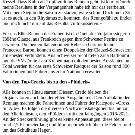
Kessel. Dass Kuhn als Topfavorit ins Rennen geht, ist klar: «Durch
meine Resultate in der Vergangenheit habe ich mir das erarbeitet.
Mit einem Sieg in die Saison zu starten, wäre schön. Doch mein Ziel
ist es auch, in den Rhythmus zu kommen, das Renngefühl zu finden
und mich nicht nur auf das Resultat zu fokussieren.»
Für das Elite-Rennen der Frauen ist ein Duell der Vorjahressiegerin
Hélène Clauzel aus Frankreich gegen ihre Schwester Perrine zu
erwarten. Die beiden Italienerinnen Rebecca Gariboldi und
Francesca Baroni können einen Doppelsieg der Clauzel-Schwestern
am ehesten verhindern. Aus Schweizer Sicht treten Zina Barhoumi
und die SM-Dritte Lara Krähenmann mit den besten Aussichten an.
Total werden für das erste Schweizer Radquer der Saison rund 300
Fahrerinnen und Fahrer aus zehn Nationen erwartet.
Von den Top-Cracks bis zu den «Pfüderis»
Alle können in Illnau starten! Diesem Credo bleiben die
Organisatoren auch bei der elften Ausgabe treu. Den Auftakt in den
Renntag machen die Fahrerinnen und Fahrer der Kategorie «Cross
für Alle». Es folgen die diversen Nachwuchskategorien bis hin zu
den Allerkleinsten, den «Pfüderis» mit den Jahrgängen 2018-2021.
An der Streckenführung gibt es keine Anpassungen, diese bleibt
rund 2,5 Kilometer lang und führt mehrheitlich über die Felder rund
um das Schulhaus Hagen.