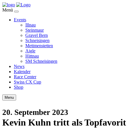
Menü
Events
Illnau
Steinmaur
Gravel Bern
Schneisingen
Mettmenstetten
Aigle
Hittnau
SM Schneisingen
News
Kalender
Race Center
Swiss CX Cup
Shop
Menu
20. September 2023
Kevin Kuhn tritt als Topfavorit