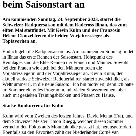
beim Saisonstart an
Am kommenden Sonntag, 24. September 2023, startet die
Schweizer Radquersaison mit dem Radcross Illnau, das zum
elften Mal stattfindet. Mit Kevin Kuhn und der Französin
Hélene Clauzel treten die beiden Vorjahressieger als
Topfavoriten an.
Endlich geht die Radquersaison los. Am kommenden Sonntag findet
in Illnau das erste Rennen der Saisonstart. Höhepunkt des
Renntages sind die Elite-Rennen der Frauen und Männer. Sowohl
bei den Frauen wie auch bei den Männern treten die
Vorjahressiegerin und der Vorjahressieger an. Kevin Kuhn, der
aktuell stärkste Schweizer Radquerfahrer, startet zuversichtlich, als
Weltnummer 8, in die neue Saison: «Ich bin motiviert, denn ich hatte
im Sommer ein gutes Programm, mit vielen Strassenrennen, aber
auch mit gezielten Trainingsblöcken und Phasen zu Hause.»
Starke Konkurrenz für Kuhn
Kuhn wird vom Zweiten des letzten Jahres, David Menut (Fra), und
dem Schweizer Meister Timon Rüegg, welcher diesen Sommer
vermehrt den Fokus aufs Mountainbike gesetzt hat, herausgefordert.
Ebenfalls zu den Favoriten zählt der Niederländer Corné van