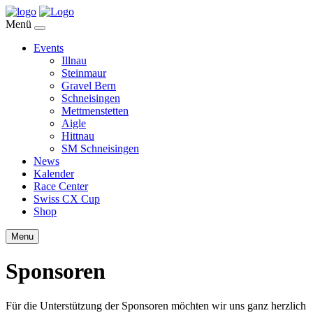
Menü
Events
Illnau
Steinmaur
Gravel Bern
Schneisingen
Mettmenstetten
Aigle
Hittnau
SM Schneisingen
News
Kalender
Race Center
Swiss CX Cup
Shop
Menu
Sponsoren
Für die Unterstützung der Sponsoren möchten wir uns ganz herzlich